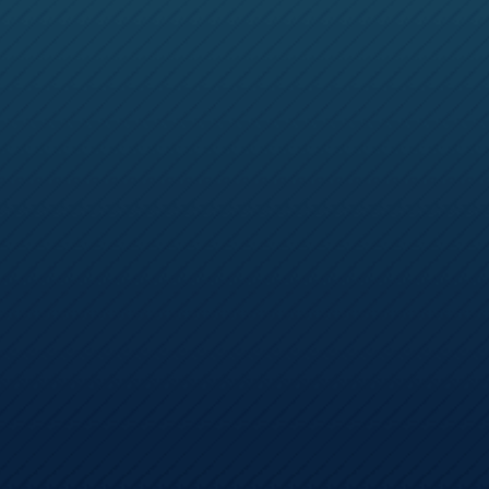
例
新闻中心
联系世界杯官网
例
行业新闻
XML地图
网站地图
TXT
例
最新资讯
例
例
联系世
地址: 
第三经
邮箱: adm
电话: 400