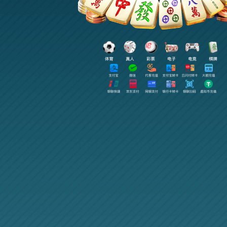
讯
在室内健身房健身好吗
2026-07-30
在室内健身房健身好吗 室内健身房是
现代生活中常见的健身场所，越来越多
的人选择在室内健身房进行锻炼。然
而，对于很多人来说，他们对于在室内
健身房健身是否好还
国际足联官方网站中文 厦门室内健身
车功能
2026-07-27
厦门室内健身车功能 厦门市不仅以其