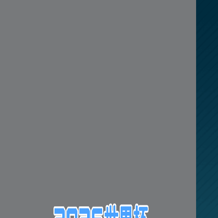
欢迎来到2026年国际足联世界杯(The 23rd FIFA World Cup
世界杯官网首页
关
新闻中心