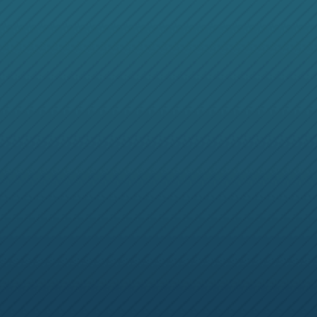
比赛的核心器材
2026年国际足联世界杯 室内健身操背
影
2026-07-15
室内健身操背影 近年来，随着人们生
活水平的提高和健康意识的增强，室内
健身操逐渐受到了人们的关注。室内健
身操是一种结合了舞蹈和健身的运动方
式，通过音乐的伴
世界杯官网 有无小尺寸乒乓球台
2026-07-13
有无小尺寸乒乓球台 尺寸要求越来越
小 随着乒乓球运动在全球范围内的普
及，越来越多的人开始追求更加便携和
简化的乒乓球台。尺寸要求越来越小已
成为一个明显的趋
1
2
3
首页
上一页