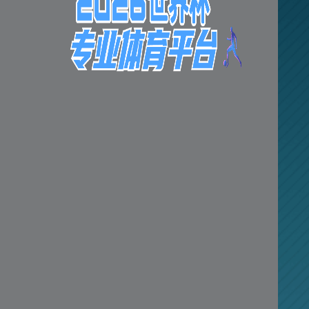
行业新闻
最新资
最新资讯