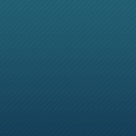
的激情、团队精神
室内健身垫板多厚的好用
2026-07-14
室内健身垫板多厚的好用 室内健身已
成为现代人追求健康生活方式的一种选
择。而在进行室内健身时，垫板的选择
就显得非常重要了。那么，究竟室内健
身垫板多厚的好用
2026年国际足联世界杯 厦门室内健身
器材脚踏车
2026-07-11
厦门室内健身器材脚踏车 1. 厦门市场
需求激增脚踏车销量 近年来，健身意
识的提高使得厦门市场对室内健身器材
的需求激增。脚踏车作为一种低风险、
高效益的健身
下一页
末页