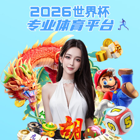
世界杯官网产品
笼式足球
组合式围网
PE包塑围网
体育配套器材