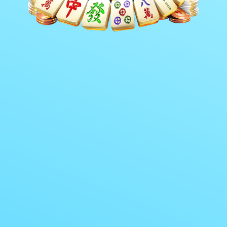
FLZ-A 双夹丝笼式足球
圆管组合式围网
网球网与羽毛球网
FLZ-B 夹芯板笼式足球
方管组合式围网
>
>
>
首页
产品中心
体育配套器材
网球网与羽毛球网
FLZ-C 半格栅笼式足球
片装组合式围网
FLZ-D PE包塑笼式足球
FYW-030 羽毛球网
FW-002 比赛型网球网