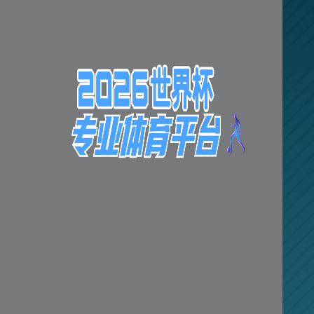
笼式足球
网球柱与
组合式围网
PE包塑围网
体育配套器材